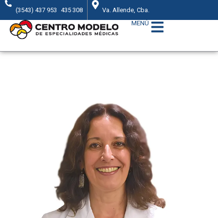
(3543) 437 953
435 308
Va. Allende, Cba.
MENÚ