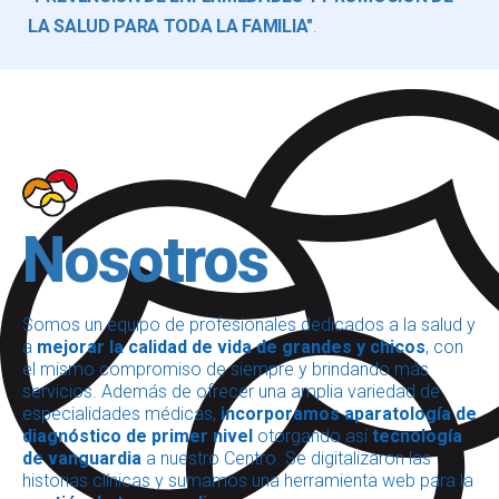
LA SALUD PARA TODA LA FAMILIA"
.
Nosotros
Somos un equipo de profesionales dedicados a la salud y
a
mejorar la calidad de vida de grandes y chicos
, con
el mismo compromiso de siempre y brindando más
servicios. Además de ofrecer una amplia variedad de
especialidades médicas,
incorporamos aparatología de
diagnóstico de primer nivel
otorgando así
tecnología
de vanguardia
a nuestro Centro. Se digitalizaron las
historias clínicas y sumamos una herramienta web para la