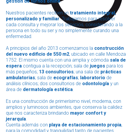
gestión de turnos online
.
Nuestros pacientes reciben un
tratamiento integral,
personalizado y familiar
. Trabajamos para resolver
cada consulta y mejorar los servicios, considerando a la
persona en todo su ser y no simplemente curando una
enfermedad.
A principios del año 2013 comenzamos la
construcción
del nuevo edificio de 550 m2
, ubicado en calle Mendoza
1752. El mismo cuenta con una amplia y cómoda
sala de
espera
contigua a la recepción; sala de
juegos
para los
más pequeños;
13 consultorios
; una sala de
prácticas
ambulatorias
; sala de
ecografías
;
laboratorio
de
análisis clínicos; dos consultorios de
odontología
y un
área de
dermatología estética
.
Es una construcción de primerísimo nivel, moderna, con
amplios y luminosos ambientes, que conserva la calidez
que nos caracteriza brindando
mayor confort y
jerarquía
.
Cuenta además con
playa de estacionamiento propia
,
para la comodidad y tranquilidad tanto de pacientes