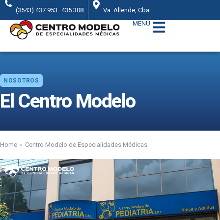
(3543) 437 953
435 308
Va. Allende, Cba.
MENÚ
NOSOTROS
El Centro Modelo
Home
Centro Modelo de Especialidades Médicas
You are here: