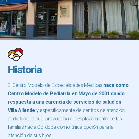
Historia
El Centro Modelo de Especialidades Médicas
nace como
Centro Modelo de Pediatría en Mayo de 2001 dando
respuesta a una carencia de servicios de salud en
Villa Allende
y específicamente de centros de atención
pediátrica, lo cual provocaba el desplazamiento de las
familias hacia Córdoba como única opción para la
atención de sus hijos.