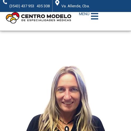
(3543) 437 953
435 308
Va. Allende, Cba.
MENÚ