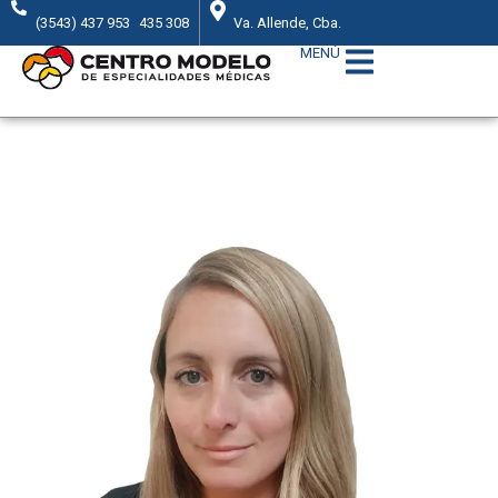
(3543) 437 953
435 308
Va. Allende, Cba.
MENÚ