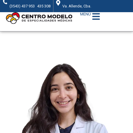
(3543) 437 953
435 308
Va. Allende, Cba.
MENÚ