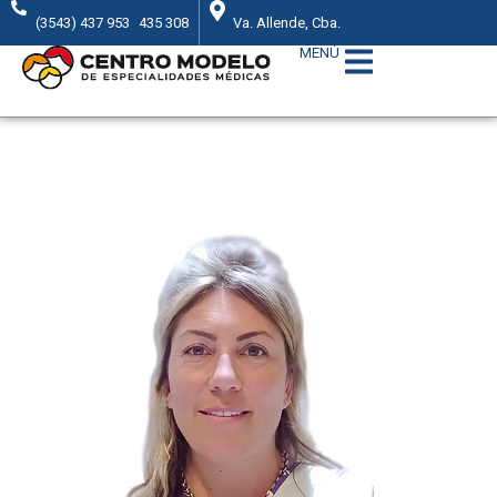
(3543) 437 953
435 308
Va. Allende, Cba.
MENÚ