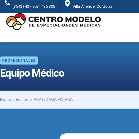
(3543) 437 953
435 308
Villa Allende, Córdoba
PROFESIONALES
Equipo Médico
Home
Equipo
ABATEDAGA VIVIANA
You are here: