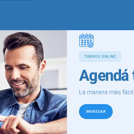
TURNOS ONLINE
Agendá t
La manera más fácil d
INGRESAR