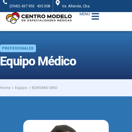
(3543) 437 953
435 308
Va. Allende, Cba.
MENÚ
PROFESIONALES
Equipo Médico
Home
Equipo
BORSANI GINO
You are here: