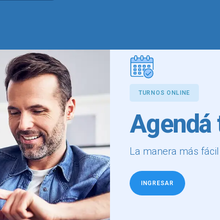
TURNOS ONLINE
Agendá t
La manera más fácil d
INGRESAR