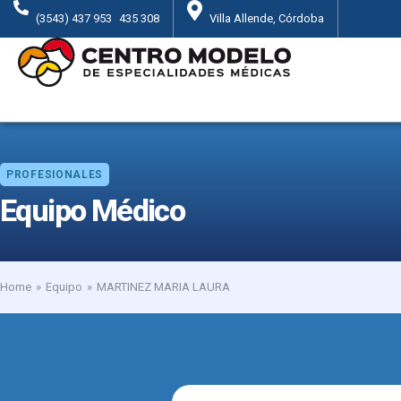
(3543) 437 953
435 308
Villa Allende, Córdoba
PROFESIONALES
Equipo Médico
Home
Equipo
MARTINEZ MARIA LAURA
You are here: