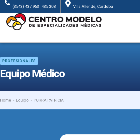
(3543) 437 953
435 308
Villa Allende, Córdoba
PROFESIONALES
Equipo Médico
Home
Equipo
PORRA PATRICIA
You are here: