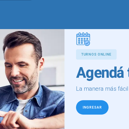
TURNOS ONLINE
Agendá t
La manera más fácil d
INGRESAR