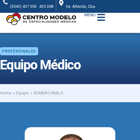
(3543) 437 953
435 308
Va. Allende, Cba.
MENÚ
PROFESIONALES
Equipo Médico
Home
Equipo
ROMERO PABLO
You are here: