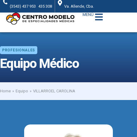
(3543) 437 953
435 308
Va. Allende, Cba.
MENÚ
PROFESIONALES
Equipo Médico
Home
Equipo
VILLARROEL CAROLINA
You are here: